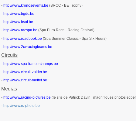
-
http://www.kronosevents.be
(BRCC - BE Trophy)
-
http://www.bgdc.be
-
http://www.bsot.be
-
http://www.racspa.be
(Spa Euro Race - Racing Festival)
-
http://www.roadbook.be
(Spa Summer Classic - Spa Six Hours)
- http://www.2cvracingteams.be
Circuits
-
http://www.spa-francorchamps.be
-
http://www.circuit-zolder.be
-
http://www.circuit-mettet.be
Medias
-
http://www.racing-pictures.be
(le site de Patrick Davin : magnifiques photos et
-
http://www.rc-photo.be