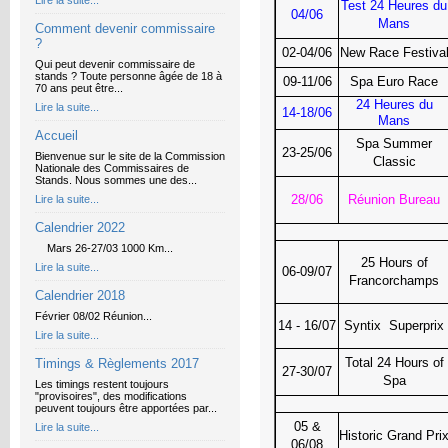
Lire la suite...
Test 24 Heures du
04/06
Mans
Comment devenir commissaire
?
02-04/06
New Race Festiva
Qui peut devenir commissaire de
stands ? Toute personne âgée de 18 à
09-11/06
Spa Euro Race
70 ans peut être...
24 Heures du
Lire la suite...
14-18/06
Mans
Accueil
Spa Summer
23-25/06
Bienvenue sur le site de la Commission
Classic
Nationale des Commissaires de
Stands. Nous sommes une des...
28/06
Réunion Bureau
Lire la suite...
Calendrier 2022
Mars 26-27/03 1000 Km...
25 Hours of
Lire la suite...
06-09/07
Francorchamps
Calendrier 2018
Février 08/02 Réunion...
14 - 16/07
Syntix Superprix
Lire la suite...
Total 24 Hours of
Timings & Règlements 2017
27-30/07
Spa
Les timings restent toujours
"provisoires", des modifications
peuvent toujours être apportées par...
05 &
Lire la suite...
Historic Grand Pri
06/08