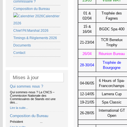
25/03
Visite WRT
commissaire ?
Composition du Bureau
01 &
Trophée des
Calendrier
02/04
Fagnes
2026
15 &
BGDC Spa 400
Chief Pit Marshal 2026
16/04
Timings & Règlements 2026
TCR Benelux
21-23/04
Trophy
Documents
Contact
26/04
Réunion Bureau
Trophée de
28-30/04
Bourgogne
Mises à jour
6 Hours of Spa-
04-06/05
Francorchamps
Qui sommes nous ?
Qui sommes-nous ? La CNCS –
12-14/05
Lamera Cup
Commission Nationale des
Commissaires de Stands est une
19-21/05
Spa Classic
des...
Lire la suite...
International GT
26-28/05
Open
Composition du Bureau
Président ...