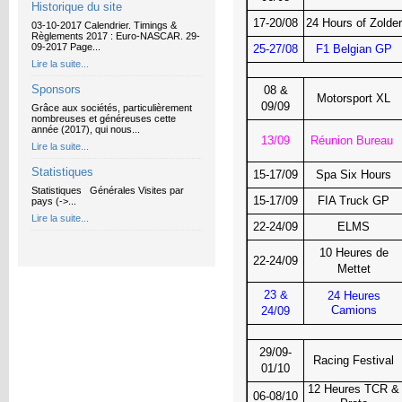
Historique du site
17-20/08
24 Hours of Zolder
03-10-2017 Calendrier. Timings &
Règlements 2017 : Euro-NASCAR. 29-
09-2017 Page...
25-27/08
F1 Belgian GP
Lire la suite...
Sponsors
08 &
Motorsport XL
09/09
Grâce aux sociétés, particulièrement
nombreuses et généreuses cette
année (2017), qui nous...
13/09
Réunion Bureau
Lire la suite...
Statistiques
15-17/09
Spa Six Hours
Statistiques Générales Visites par
15-17/09
FIA Truck GP
pays (->...
Lire la suite...
22-24/09
ELMS
10 Heures de
22-24/09
Mettet
23 &
24 Heures
Camions
24/09
29/09-
Racing Festival
01/10
12 Heures TCR &
06-08/10