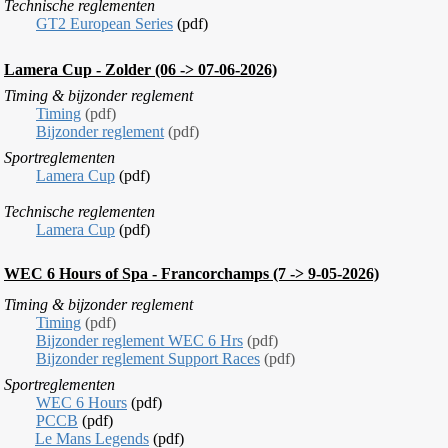
T
echnische reglementen
GT2 European Series
(pdf)
Lamera Cup - Zolder (06 -> 07-06-2026)
T
iming &
bijzonder reglement
Timing
(pdf)
Bijzonder reglement
(pdf)
Sportreglementen
Lamera Cup
(pdf)
T
echnische reglementen
Lamera Cup
(pdf)
WEC 6 Hours of Spa
- Francorchamps (7 -> 9-05-2026)
Timing &
bijzonder reglement
Timing
(pdf)
Bijzonder reglement WEC 6 Hrs
(pdf)
Bijzonder reglement Support Races
(pdf)
Sportreglementen
WEC 6 Hours
(pdf)
PCCB
(pdf)
Le Mans Legends
(pdf)