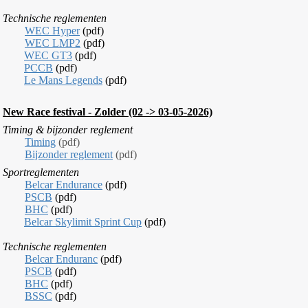
T
echnische reglementen
WEC Hyper
(pdf)
WEC LMP2
(pdf)
WEC GT3
(pdf)
PCCB
(pdf)
Le Mans Legends
(pdf)
New Race festival - Zolder (02 -> 03-05-2026)
T
iming &
bijzonder reglement
Timing
(pdf)
Bijzonder reglement
(pdf)
Sportreglementen
Belcar Endurance
(pdf)
PSCB
(pdf)
BHC
(pdf)
Belcar Skylimit Sprint Cup
(pdf)
T
echnische reglementen
Belcar Enduranc
(pdf)
PSCB
(pdf)
BHC
(pdf)
BSSC
(pdf)