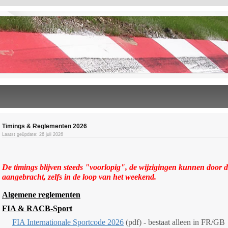
Timings & Reglementen 2026
Laatst geüpdate: 26 juli 2026
De timings blijven steeds "voorlopig", de wijzigingen kunnen door 
aangebracht, zelfs in de loop van het weekend.
Algemene reglementen
FIA & RACB-Sport
FIA Internationale Sportcode 2026
(pdf) - bestaat alleen in FR/GB