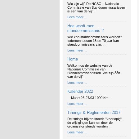
Wie zijn wij? De NCSC – Nationale
Commissie van Standcommissarissen
is één van de vijf...
Lees meer ...
Hoe wordt men
standcommissaris ?
Wie kan standcommissaris worden?
Iedereen tussen 18 en 70 jaar kan
standcommissaris zijn. ...
Lees meer ...
Home
Welkom op de website van de
Nationale Commissie van
Standcommissarissen. We zijn één
van de vijf...
Lees meer ...
Kalender 2022
Maart 26-27/03 1000 Km...
Lees meer ...
Timings & Reglementen 2017
De timings blijven steeds "voorlopig",
de wijzigingen kunnen door de
organisator steeds worden...
Lees meer ...