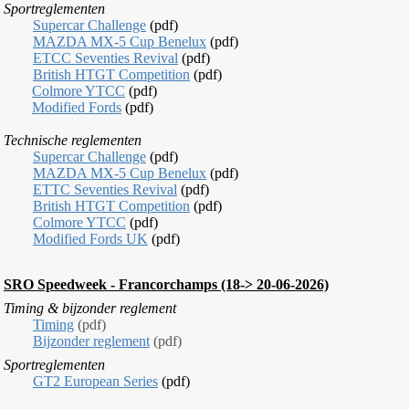
Sportreglementen
Supercar Challenge
(pdf)
MAZDA MX-5 Cup Benelux
(pdf)
ETCC Seventies Revival
(pdf)
British HTGT Competition
(pdf)
Colmore YTCC
(pdf)
Modified Fords
(pdf)
T
echnische reglementen
Supercar Challenge
(pdf)
MAZDA MX-5 Cup Benelux
(pdf)
ETTC Seventies Revival
(pdf)
British HTGT Competition
(pdf)
Colmore YTCC
(pdf)
Modified Fords UK
(pdf)
SRO Speedweek
- Francorchamps (18
-> 20
-06-2026)
Ti
ming &
bijzonder reglement
Timing
(pdf)
Bijzonder reglement
(pdf)
Sportreglementen
GT2 European Series
(pdf)