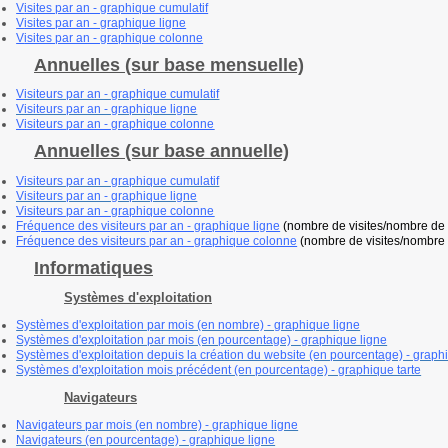
V
isites par an - graphique cumulatif
V
isites par an - graphique ligne
V
isites par an - graphique colonne
Annuelles (sur base mensuelle)
V
isiteurs par an - graphique cumulatif
Visiteurs par an - graphique ligne
Visiteurs
par an - graphique colonne
Annuelles (sur base annuelle)
V
isiteurs par an - graphique cumulatif
Visiteurs par an - graphique ligne
Visiteurs par an - graphique colonne
Fréquence des visiteurs par an - graphique ligne
(nombre de visites/nombre de v
Fréquence des visiteurs par an - graphique colonne
(nombre de visites/nombre 
Informatiques
Systèmes d'exploitation
Systèmes d'exploitation par mois (en nombre) - graphique ligne
Systèmes d'exploitation par mois (en pourcentage) - graphique ligne
Systèmes d'exploitation depuis la création du website (en pourcentage) - graphi
Systèmes d'exploitation mois précédent (en pourcentage) - graphique tarte
Navigateurs
Navigateurs par mois (en nombre) - graphique ligne
Navigateurs (en pourcentage) - graphique ligne