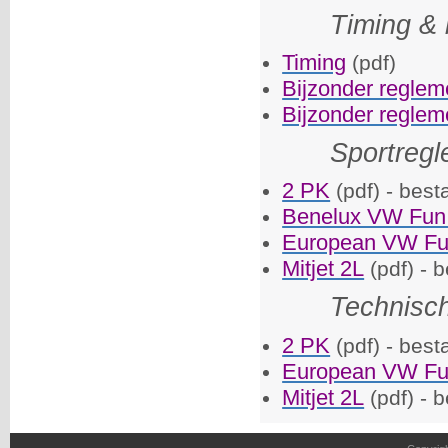
Timing & 
Timing
(pdf)
Bijzonder reglem
Bijzonder regle
Sportreg
2 PK
(pdf) - best
Benelux VW Fun
European VW Fu
Mitjet 2L
(pdf) - 
Technisc
2 PK
(pdf) - best
European VW Fu
Mitjet 2L
(pdf) - 