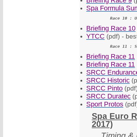
Briefing Race 9
(
Spa Formula Su
Race 10 : U
Briefing Race 10
YTCC
(pdf) - bes
Race 11 : S
Briefing Race 11
Briefing Race 11
SRCC Enduranc
SRCC Historic
(p
SRCC Pinto
(pdf
SRCC Duratec
(p
Sport Protos
(pdf
Spa Euro R
2017)
Timing & 