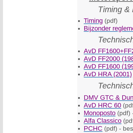
Timing &
Timing
(pdf)
Bijzonder reglem
Technisc
AvD FF1600+FF2
AvD FF2000 (19
AvD FF1600 (19
AvD HRA (2001)
Technisc
DMV GTC & Dun
AvD HRC 60
(pdf
Monoposto
(pdf) 
Alfa Classico
(pdf
PCHC
(pdf) - be