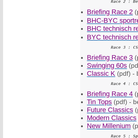
Race 2 : Be
Briefing Race 2
(
BHC-BYC sportr
BHC technisch r
BYC technisch r
Race 3 : CS
Briefing Race 3
(
Swinging 60s
(pd
Classic K
(pdf) -
Race 4 : CS
Briefing Race 4
(
Tin Tops
(pdf) - b
Future Classics
(
Modern Classics
New Millenium
(p
Race 5 : Sp