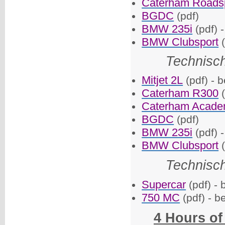
Caterham Roads
BGDC
(pdf)
BMW 235i
(pdf) 
BMW Clubsport
(
Technisc
Mitjet 2L
(pdf) - 
Caterham R300
Caterham Acad
BGDC
(pdf)
BMW 235i
(pdf) 
BMW Clubsport
Technisc
Supercar
(pdf) - 
750 MC
(pdf) - b
4 Hours o