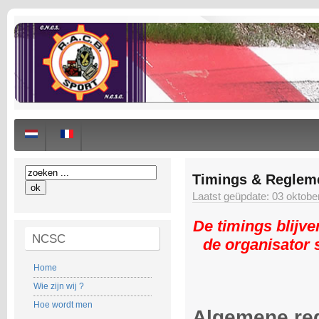
Timings & Reglem
Laatst geüpdate: 03 oktobe
De timings blijv
NCSC
de organisator 
Home
Wie zijn wij ?
Hoe wordt men
Algemene re