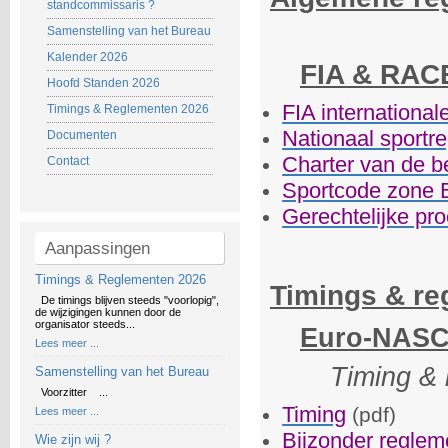
standcommissaris ?
Samenstelling van het Bureau
Kalender 2026
FIA & RAC
Hoofd Standen 2026
FIA internationa
Timings & Reglementen 2026
Nationaal sportr
Documenten
Charter van de b
Contact
Sportcode zone 
Gerechtelijke pr
Aanpassingen
Timings & Reglementen 2026
Timings & re
De timings blijven steeds "voorlopig",
de wijzigingen kunnen door de
organisator steeds...
Euro-NASCA
Lees meer ...
Timing & 
Samenstelling van het Bureau
Voorzitter ...
Timing
(pdf)
Lees meer ...
Bijzonder reglem
Wie zijn wij ?