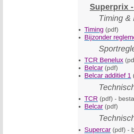
Superprix -
Timing & 
Timing
(pdf)
Bijzonder reglem
Sportreg
TCR Benelux
(pd
Belcar
(pdf)
Belcar additief 1
Technisc
TCR
(pdf) - best
Belcar
(pdf)
Technisc
Supercar
(pdf) - 