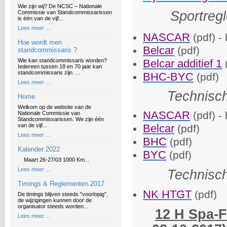
Wie zijn wij? De NCSC – Nationale
Sportreg
Commissie van Standcommissarissen
is één van de vijf...
Lees meer ...
NASCAR
(pdf) -
Hoe wordt men
Belcar
(pdf)
standcommissaris ?
Belcar additief 1
Wie kan standcommissaris worden?
Iedereen tussen 18 en 70 jaar kan
standcommissaris zijn. ...
BHC-BYC
(pdf)
Lees meer ...
Technisc
Home
Welkom op de website van de
NASCAR
(pdf) -
Nationale Commissie van
Standcommissarissen. We zijn één
Belcar
van de vijf...
(pdf)
Lees meer ...
BHC
(pdf)
Kalender 2022
BYC
(pdf)
Maart 26-27/03 1000 Km...
Lees meer ...
Technisc
Timings & Reglementen 2017
NK HTGT
(pdf)
De timings blijven steeds "voorlopig",
de wijzigingen kunnen door de
organisator steeds worden...
12 H Spa-
Lees meer ...