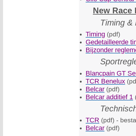
New Race F
Timing & 
Timing
(pdf)
Gedetailleerde t
Bijzonder reglem
Sportreg
Blancpain GT Se
TCR Benelux
(pd
Belcar
(pdf)
Belcar additief 1
Technisc
TCR
(pdf) - best
Belcar
(pdf)