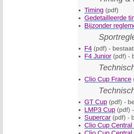
Timing
(pdf)
Gedetailleerde t
Bijzonder reglem
Sportreg
F4
(pdf) - bestaat
F4 Junior
(pdf) - 
Technisc
Clio Cup France
Technisc
GT Cup
(pdf) - b
LMP3 Cup
(pdf) 
Supercar
(pdf) - 
Clio Cup Central
Clio Cup Central