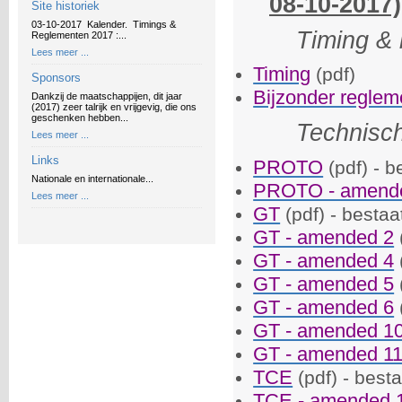
08-10-2017)
Site historiek
03-10-2017 Kalender. Timings &
Timing & 
Reglementen 2017 :...
Lees meer ...
Timing
(pdf)
Sponsors
Bijzonder reglem
Dankzij de maatschappijen, dit jaar
(2017) zeer talrijk en vrijgevig, die ons
geschenken hebben...
Technisc
Lees meer ...
Links
PROTO
(pdf) - b
Nationale en internationale...
PROTO - amend
Lees meer ...
GT
(pdf) - bestaa
GT - amended 2
GT - amended 4
GT - amended 5
GT - amended 6
GT - amended 1
GT - amended 1
TCE
(pdf) - best
TCE - amended 