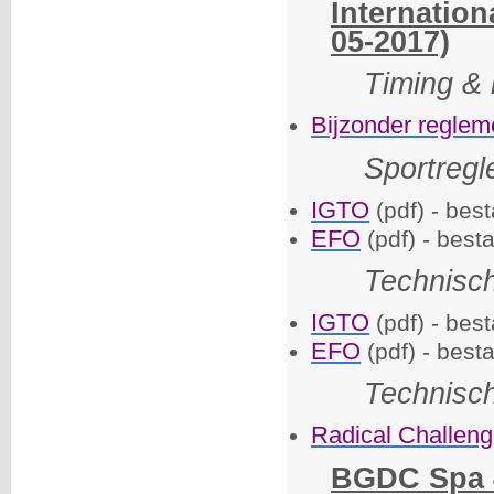
Internatio
05-2017)
Timing & 
Bijzonder reglem
Sportreg
IGTO
(pdf) - bes
EFO
(pdf) - best
Technisc
IGTO
(pdf) - bes
EFO
(pdf) - best
Technisc
Radical Challen
BGDC Spa 4